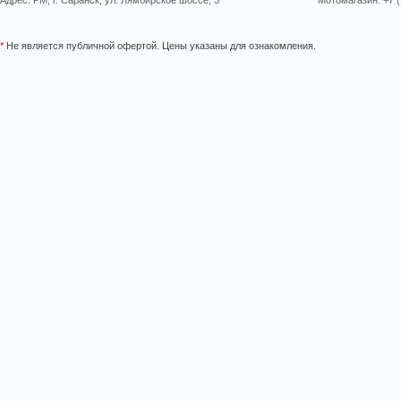
Адрес: РМ, г. Саранск, ул. Лямбирское шоссе, 3
Мотомагазин: +7 (
*
Не является публичной офертой. Цены указаны для ознакомления.