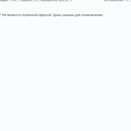
Адрес: РМ, г. Саранск, ул. Лямбирское шоссе, 3
Мотомагазин: +7 (
*
Не является публичной офертой. Цены указаны для ознакомления.