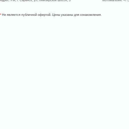
Адрес: РМ, г. Саранск, ул. Лямбирское шоссе, 3
Мотомагазин: +7 (
*
Не является публичной офертой. Цены указаны для ознакомления.