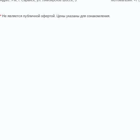
Адрес: РМ, г. Саранск, ул. Лямбирское шоссе, 3
Мотомагазин: +7 (
*
Не является публичной офертой. Цены указаны для ознакомления.