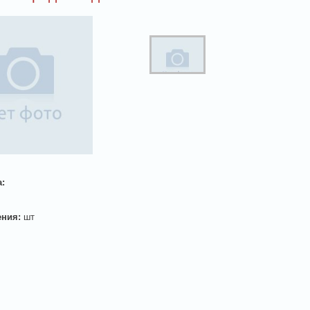
а:
ения:
шт