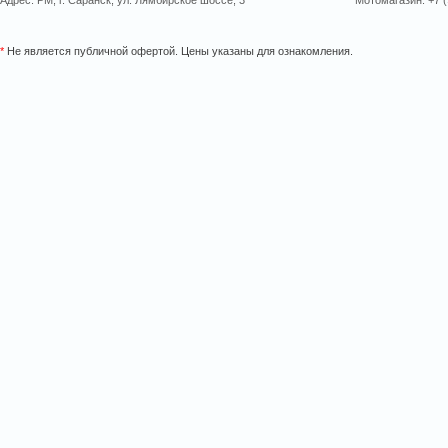
Адрес: РМ, г. Саранск, ул. Лямбирское шоссе, 3
Мотомагазин: +7 (
*
Не является публичной офертой. Цены указаны для ознакомления.