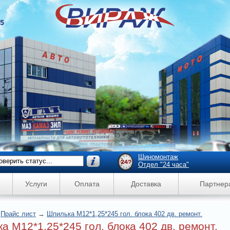
45
Шиномонтаж
Отдел "24 часа"
Услуги
Оплата
Доставка
Партнер
→
Прайс лист
→
Шпилька М12*1,25*245 гол. блока 402 дв. ремонт.
а М12*1,25*245 гол. блока 402 дв. ремонт.