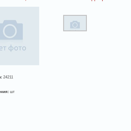
а:
24211
ения:
шт