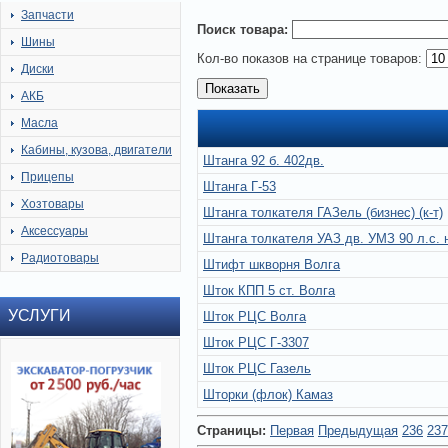
Запчасти
Поиск товара:
Шины
Кол-во показов на странице товаров:
Диски
АКБ
Масла
Кабины, кузова, двигатели
Штанга 92 б. 402дв.
Прицепы
Штанга Г-53
Хозтовары
Штанга толкателя ГАЗель (бизнес) (к-т)
Аксессуары
Штанга толкателя УАЗ дв. УМЗ 90 л.с. н/
Радиотовары
Штифт шкворня Волга
Шток КПП 5 ст. Волга
УСЛУГИ
Шток РЦС Волга
Шток РЦС Г-3307
Шток РЦС Газель
Шторки (флок) Камаз
Страницы:
Первая
Предыдущая
236
237