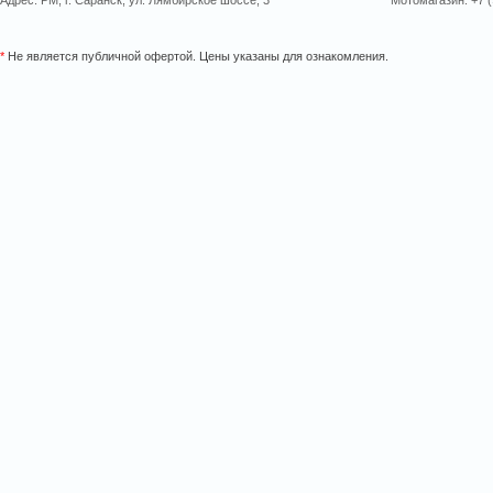
Адрес: РМ, г. Саранск, ул. Лямбирское шоссе, 3
Мотомагазин: +7 (
*
Не является публичной офертой. Цены указаны для ознакомления.