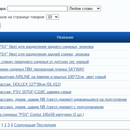
ара:
азов на странице товаров:
Название
PSV" Next для разделения заднего сиденья, экокожа
PSV" Next для разделения задней спинки, экокожа
 спинку переднего сиденья от детских ног черный
пинки сиденья ПВХ прозрачная пленка SKYWAY
ащитная AIRLINE на бампер и крылья 100*72см, цвет серый
ассаж. DOLLEX 127*39см (DL-012)
массаж. PSV 207GF-C118C шарики серые
ассажн. дерев. шарии NB (светл.дерево) одевающаяся на подголовник
ассажн. дерев. шарии NB (светл.дерево) с подголовником
а сиденье "PSV" Contur 145х59 капучино (2 шт.)
:
1
2
3
4
Следующая
Последняя