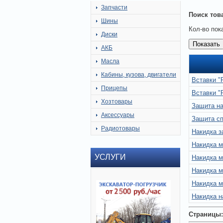
Запчасти
Поиск тов
Шины
Кол-во пок
Диски
АКБ
Масла
Кабины, кузова, двигатели
Вставки "
Прицепы
Вставки "
Хозтовары
Защита на
Аксессуары
Защита с
Радиотовары
Накидка з
Накидка м
УСЛУГИ
Накидка 
Накидка м
Накидка м
Накидка н
Страницы